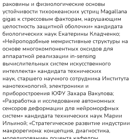
раковины и физиологические основы
устойчивости тихоокеанских устриц Magallana
gigas к стрессовым факторам, нарушающим
целостность защитной оболочки» кандидата
биологических наук Екатерины Кладченко;
«Нейроподобные мемристивные структуры на
основе многокомпонентных оксидов для
аппаратной реализации in-sensing
вычислительных систем искусственного
интеллекта» кандидата технических
наук, старшего научного сотрудника Института
нанотехнологий, электроники и
приборостроения ЮФУ Захара Вакулова;
«Разработка и исследование автономных
сенсоров деформации для нейроморфных
систем» кандидата технических наук Марии
Ильиной; «Стратегическое развитие индустрии
макрорегиона: концепция, диагностика,
моделирование» доцента кафедры