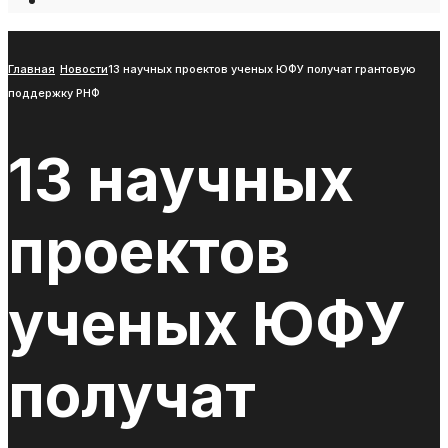
Open
Search
Window
Главная
Новости
13 научных проектов ученых ЮФУ получат грантовую
поддержку РНФ
13 научных
проектов
ученых ЮФУ
получат