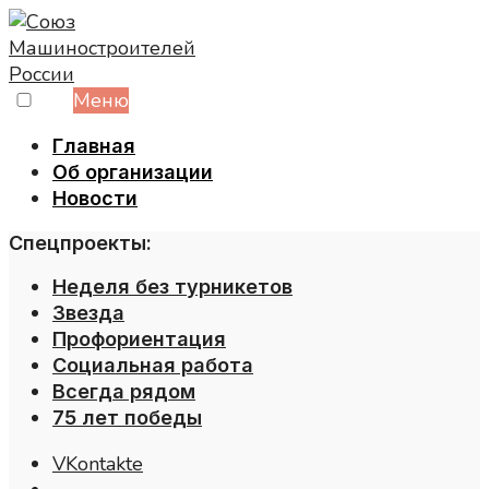
Skip
to
content
Меню
Главная
Об организации
Новости
Спецпроекты:
Неделя без турникетов
Звезда
Профориентация
Социальная работа
Всегда рядом
75 лет победы
VKontakte