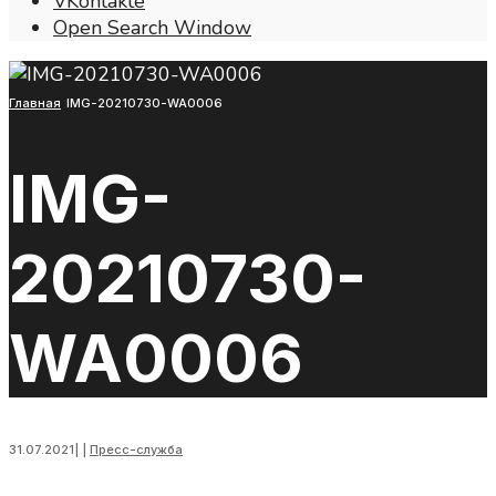
VKontakte
Open Search Window
Главная
IMG-20210730-WA0006
IMG-
20210730-
WA0006
31.07.2021
|
|
Пресс-служба