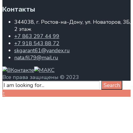
Контакты
344038, г. Ростов-на-Дону, ул. Новаторов, 3Б,
2 этаж
+7 863 297 44 99
+7 918 543 88 72
skgarant61@yandex.ru
nata.fil79@mail.ru
Все права защищены © 2023
Search
Search
for:
Close
↑
Search
Window