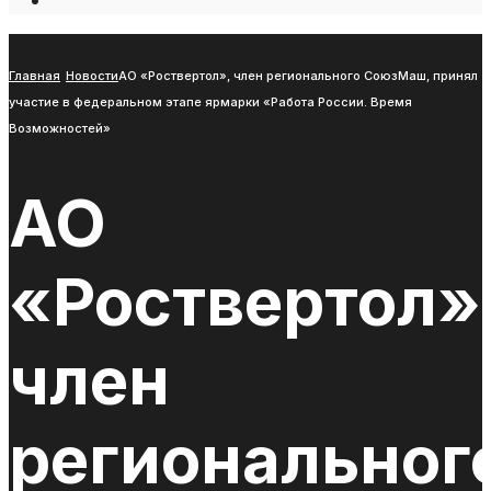
Open
Search
Window
Главная
Новости
АО «Роствертол», член регионального СоюзМаш, принял
участие в федеральном этапе ярмарки «Работа России. Время
Возможностей»
АО
«Роствертол»
член
региональног