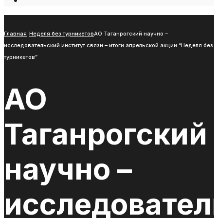
Open
Search
Window
Главная
Неделя без турникетов
АО Таганрогский научно –
исследовательский институт связи – итоги апрельской акции “Неделя без
турникетов”
АО
Таганрогский
научно –
исследовател