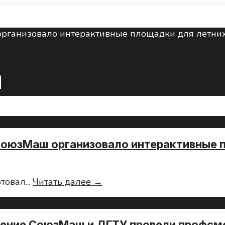
а
СоюзМаш организовало интерактивные 
Ростовское
ртовал
...
Читать далее →
региональное
отделение
СоюзМаш
ение СоюзМаш и ДГТУ провели профсм