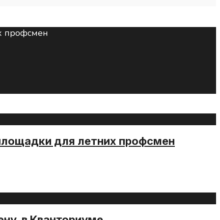
площадки для летних профсмен
ену в Кванториуме