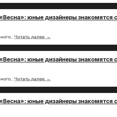
профсмены
знакомятся
СоюзМаш
с
в
вертолетостроением
«Весна»: юные дизайнеры знакомятся 
лагере
«Весна»:
юные
Летние
ьного
...
Читать далее →
дизайнеры
профсмены
знакомятся
СоюзМаш
с
в
вертолетостроением
«Весна»: юные дизайнеры знакомятся 
лагере
«Весна»:
юные
Летние
ьного
...
Читать далее →
дизайнеры
профсмены
знакомятся
СоюзМаш
с
в
вертолетостроением
«Весна»: юные дизайнеры знакомятся 
лагере
«Весна»:
юные