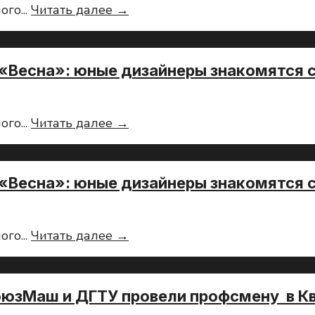
Летние
ного
...
Читать далее →
дизайнеры
профсмены
знакомятся
СоюзМаш
с
в
вертолетостроением
«Весна»: юные дизайнеры знакомятся 
лагере
«Весна»:
юные
Летние
ного
...
Читать далее →
дизайнеры
профсмены
знакомятся
СоюзМаш
с
в
вертолетостроением
«Весна»: юные дизайнеры знакомятся 
лагере
«Весна»:
юные
Летние
ного
...
Читать далее →
дизайнеры
профсмены
знакомятся
СоюзМаш
с
в
вертолетостроением
оюзМаш и ДГТУ провели профсмену в 
лагере