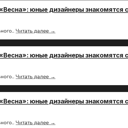
Кванториуме
СоюзМаш
«Весна»: юные дизайнеры знакомятся 
и
ДГТУ
провели
Летние
ьного
...
Читать далее →
профсмену
профсмены
в
СоюзМаш
Кванториуме.
в
«Весна»: юные дизайнеры знакомятся 
лагере
«Весна»:
юные
Летние
ьного
...
Читать далее →
дизайнеры
профсмены
знакомятся
СоюзМаш
с
в
вертолетостроением
«Весна»: юные дизайнеры знакомятся 
лагере
«Весна»:
юные
Летние
ьного
...
Читать далее →
дизайнеры