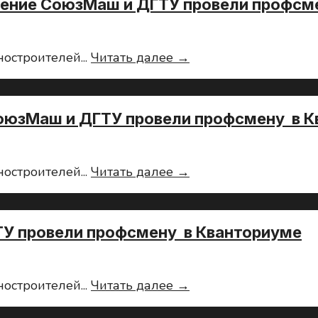
ение СоюзМаш и ДГТУ провели профсм
и
ДГТУ
провели
“Энерджиквантум”:
ностроителей
...
Читать далее →
профсмену
Ростовское
в
отделение
Кванториуме
СоюзМаш
оюзМаш и ДГТУ провели профсмену в 
и
ДГТУ
провели
Промдизайн:
ностроителей
...
Читать далее →
профсмену
Ростовское
в
отделение
Кванториуме
СоюзМаш
У провели профсмену в Кванториуме
и
ДГТУ
провели
Ростовское
ностроителей
...
Читать далее →
профсмену
отделение
в