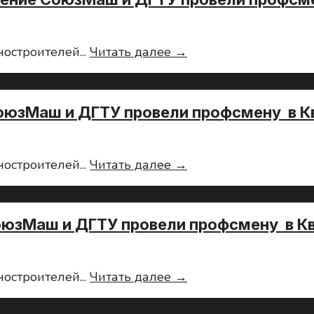
организовало
интерактивные
площадки
“Энерджиквантум”:
ностроителей
...
Читать далее →
для
Ростовское
летних
отделение
профсмен
СоюзМаш
оюзМаш и ДГТУ провели профсмену в 
и
ДГТУ
провели
Промдизайн:
ностроителей
...
Читать далее →
профсмену
Ростовское
в
отделение
Кванториуме
СоюзМаш
оюзМаш и ДГТУ провели профсмену в К
и
ДГТУ
провели
Биоквантум:
ностроителей
...
Читать далее →
профсмену
Ростовское
в
отделение