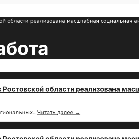
абота
в Ростовской области реализована мас
Забота
егиональных
...
Читать далее →
о
ветеранах
машиностроения:
в Ростовской области реализована мас