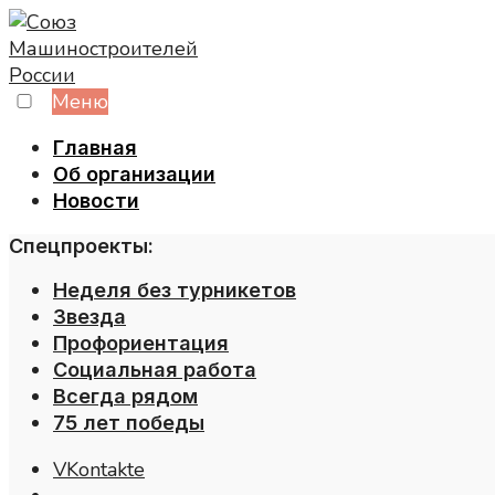
Skip
to
content
Меню
Главная
Об организации
Новости
Спецпроекты:
Неделя без турникетов
Звезда
Профориентация
Социальная работа
Всегда рядом
75 лет победы
VKontakte