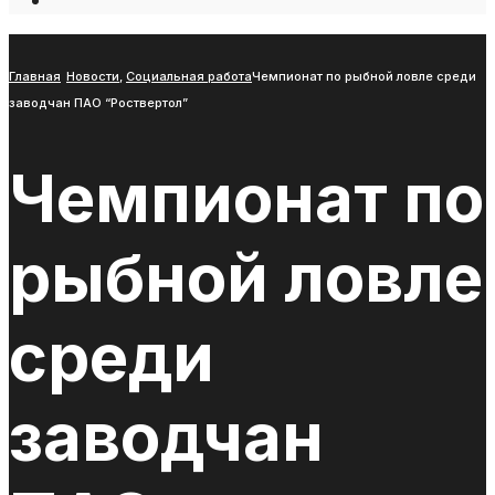
Open
Search
Window
Главная
Новости
,
Социальная работа
Чемпионат по рыбной ловле среди
заводчан ПАО “Роствертол”
Чемпионат по
рыбной ловле
среди
заводчан