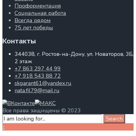
Профориентация
Социальная работа
Всегда рядом
75 лет победы
Контакты
344038, г. Ростов-на-Дону, ул. Новаторов, 3Б,
2 этаж
+7 863 297 44 99
+7 918 543 88 72
skgarant61@yandex.ru
nata.fil79@mail.ru
Все права защищены © 2023
Search
Search
for:
Close
↑
Search