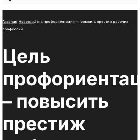
Open
Search
Window
Главная
Новости
Цель профориентации – повысить престиж рабочих
профессий
Цель
профориента
– повысить
престиж