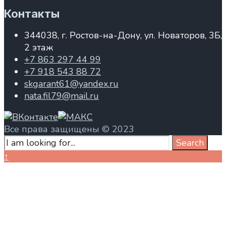
Контакты
344038, г. Ростов-на-Дону, ул. Новаторов, 3Б,
2 этаж
+7 863 297 44 99
+7 918 543 88 72
skgarant61@yandex.ru
nata.fil79@mail.ru
Все права защищены © 2023
Search
Search
for:
Close
↑
Search
Window