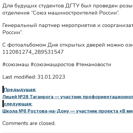
Для будущих студентов ДГТУ был проведен розыг
отделения “Союз машиностроителей России”.
Генеральный партнер мероприятия и соорганизат
России”.
С фотоальбомом Дня открытых дверей можно озна
112081274_289531547
#союзмаш #союзмашростов #темановости
Last modified: 31.01.2023
Предыдущая:
Лицей №28 Таганрога — участник профориентационного
следующая:
Школа №6 Ростова-на-Дону — участник проекта «В ми
Comments are closed.