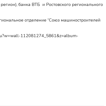
регион), банка ВТБ и Ростовского регионального
егиональное отделение “Союз машиностроителей
nstu?w=wall-112081274_5861&z=album-