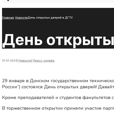
Open
Search
Window
Главная
Новости
День открытых дверей в ДГТУ
День открыты
31.01.2023
|
Новости
|
Пресс-служба
29 января в Донском государственном техническо
России”) состоялся День открытых дверей! Давайт
Кроме преподавателей и студентов факультетов 
В торжественном открытии приняли участие пар