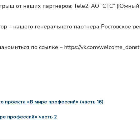
рыш от наших партнеров: Tele2, АО “СТС” (Южный 
ор – нашего генерального партнера Ростовское р
комиться по ссылке – https://vk.com/welcome_do
 проекта «В мире профессий» (часть 16)
ре профессий» часть 2