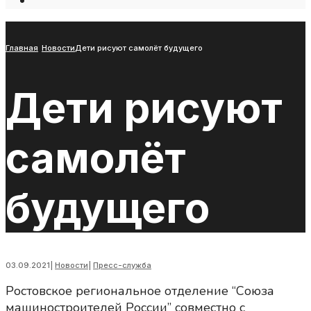
Open
Search
Window
Главная
Новости
Дети рисуют самолёт будущего
Дети рисуют
самолёт
будущего
03.09.2021
|
Новости
|
Пресс-служба
Ростовское региональное отделение “Союза
машиностроителей России” совместно с