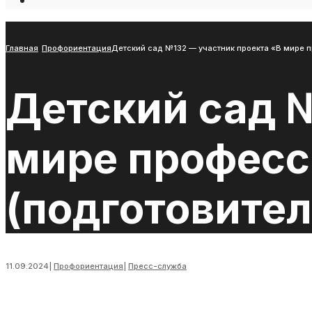
Open
Search
Window
Главная
Профориентация
Детский сад №132 — участник проекта «В мире п
Детский сад 
мире професс
(подготовител
11.09.2024
|
Профориентация
|
Пресс-служба