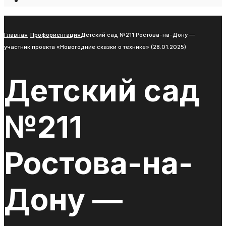
Open
Search
Window
Главная
Профориентация
Детский сад №211 Ростова-на-Дону —
участник проекта «Новогодние сказки о технике» (28.01.2025)
Детский сад
№211
Ростова-на-
Дону —