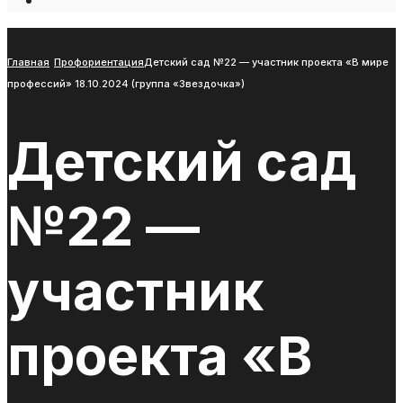
Open
Search
Window
Главная
Профориентация
Детский сад №22 — участник проекта «В мире
профессий» 18.10.2024 (группа «Звездочка»)
Детский сад
№22 —
участник
проекта «В