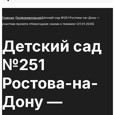
Open
Search
Window
Главная
Профориентация
Детский сад №251 Ростова-на-Дону —
участник проекта «Новогодние сказки о технике» (21.01.2025)
Детский сад
№251
Ростова-на-
Дону —