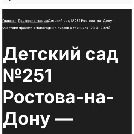
Open
Search
Window
Главная
Профориентация
Детский сад №251 Ростова-на-Дону —
участник проекта «Новогодние сказки о технике» (23.01.2025)
Детский сад
№251
Ростова-на-
Дону —