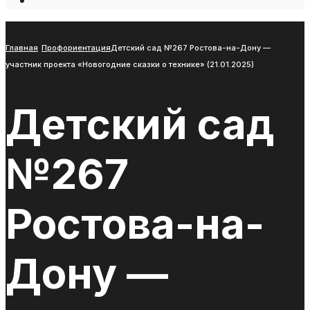
Open
Search
Window
Главная
Профориентация
Детский сад №267 Ростова-на-Дону —
участник проекта «Новогодние сказки о технике» (21.01.2025)
Детский сад
№267
Ростова-на-
Дону —