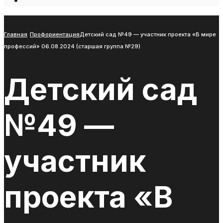
Open
Search
Window
Главная
Профориентация
Детский сад №49 — участник проекта «В мире
профессий» 06.08.2024 (старшая группа №29)
Детский сад
№49 —
участник
проекта «В