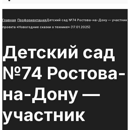
Open
Search
Window
Главная
Профориентация
Детский сад №74 Ростова-на-Дону — участник
проекта «Новогодние сказки о технике» (17.01.2025)
Детский сад
№74 Ростова-
на-Дону —
участник