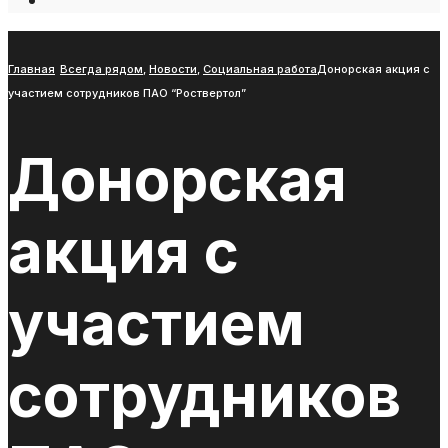
Open
Search
Window
Главная
Всегда рядом
,
Новости
,
Социальная работа
Донорская акция с
участием сотрудников ПАО “Роствертол”
Донорская
акция с
участием
сотрудников