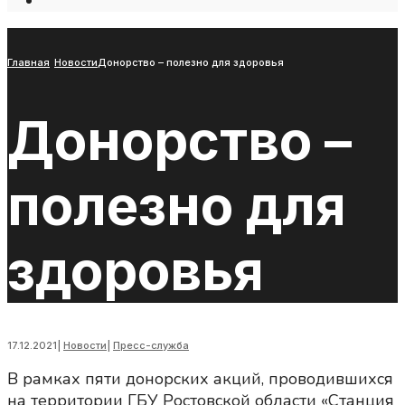
Open
Search
Window
Главная
Новости
Донорство – полезно для здоровья
Донорство –
полезно для
здоровья
17.12.2021
|
Новости
|
Пресс-служба
В рамках пяти донорских акций, проводившихся
на территории ГБУ Ростовской области «Станция