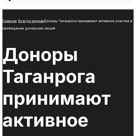
Open
Search
Window
Главная
Всегда рядом
Доноры Таганрога принимают активное участие в
проведении донорских акций
Доноры
Таганрога
принимают
активное