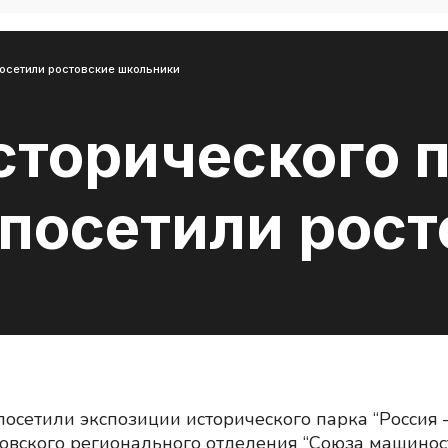
посетили ростовские школьники
сторического п
 посетили рос
сетили экспозиции исторического парка “Россия – 
овского регионального отделения “Союза машинос