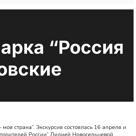
арка “Россия
товские
моя страна”. Экскурсия состоялась 16 апреля и
троителей России” Лидией Новосельцевой.