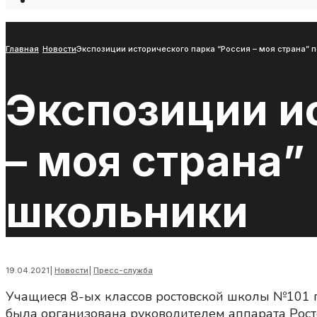
Open
Search
Window
Главная
Новости
Экспозиции исторического парка “Россия – моя страна” 
Экспозиции и
– моя страна”
школьники
19.04.2021
|
Новости
|
Пресс-служба
Учащиеся 8-ых классов ростовской школы №101 по
была организована руководителем аппарата Рост