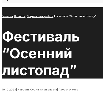
Open
Search
Window
Главная
Новости
,
Социальная работа
Фестиваль “Осенний листопад”
Фестиваль
“Осенний
листопад”
10.10.2023
|
Новости
,
Социальная работа
|
Пресс-служба