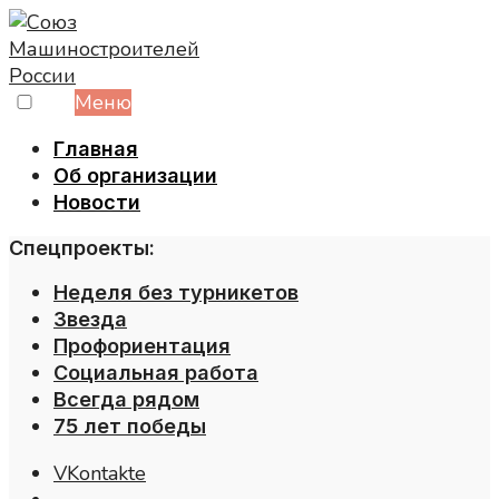
Skip
to
content
Меню
Главная
Об организации
Новости
Спецпроекты:
Неделя без турникетов
Звезда
Профориентация
Социальная работа
Всегда рядом
75 лет победы
VKontakte