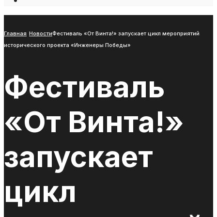
Open
Search
Window
Главная
Новости
Фестиваль «От Винта!» запускает цикл мероприятий
исторического проекта «Инженеры Победы»
Фестиваль
«От Винта!»
запускает
цикл