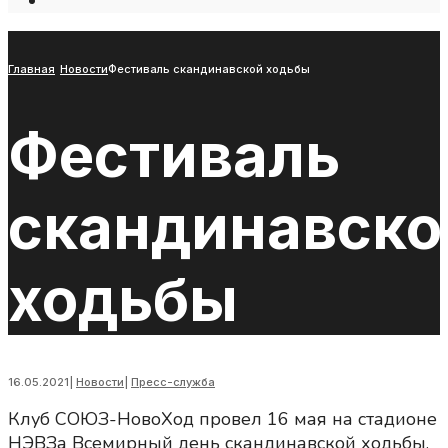
Open
Search
Window
Главная
Новости
Фестиваль скандинавской ходьбы
Фестиваль
скандинавско
ходьбы
16.05.2021
|
Новости
|
Пресс-служба
Клуб СОЮЗ-НовоХод провел 16 мая на стадионе
НЭВЗа Всемирный день скандинавской ходьбы.