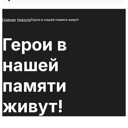
Open
Search
Window
Главная
Новости
Герои в нашей памяти живут!
Герои в
нашей
памяти
живут!