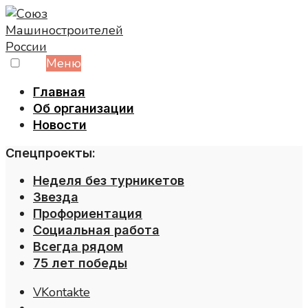
Skip
to
content
Меню
Главная
Об организации
Новости
Спецпроекты:
Неделя без турникетов
Звезда
Профориентация
Социальная работа
Всегда рядом
75 лет победы
VKontakte