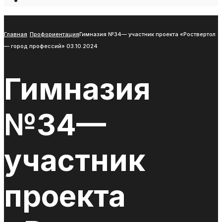
Open
Search
Window
Главная
Профориентация
Гимназия №34— участник проекта «Роствертол
— город профессий» 03.10.2024
Гимназия
№34—
участник
проекта