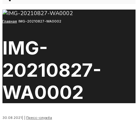
Open
Search
Window
Главная
IMG-20210827-WA0002
IMG-
20210827-
WA0002
30.08.2021
|
|
Пресс-служба