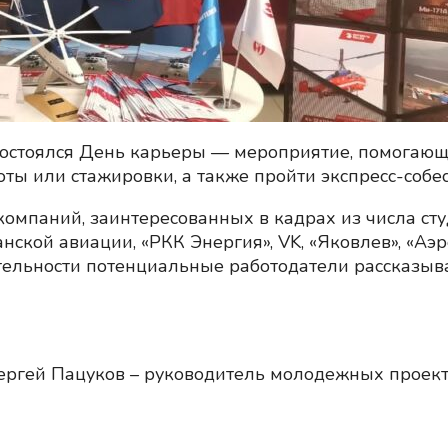
состоялся День карьеры — мероприятие, помогающ
боты или стажировки, а также пройти экспресс-со
компаний, заинтересованных в кадрах из числа ст
нской авиации, «РКК Энергия», VK, «Яковлев», «Аэр
ятельности потенциальные работодатели рассказы
ергей Пацуков – руководитель молодежных проект