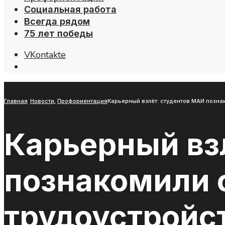
Социальная работа
Всегда рядом
75 лет победы
VKontakte
Open
Search
Window
Главная
Новости
,
Профориентация
Карьерный взлёт: студентов МАИ позна
Карьерный вз
познакомили 
трудоустройс