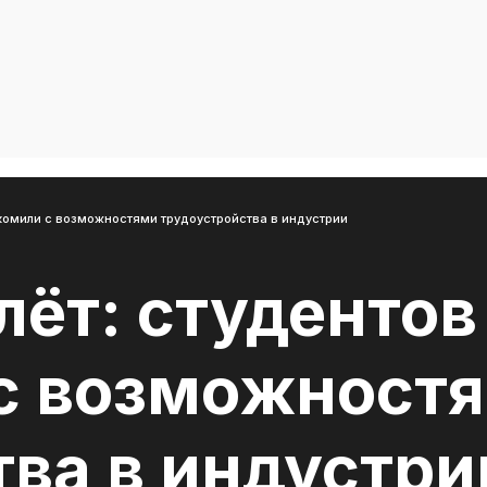
комили с возможностями трудоустройства в индустрии
лёт: студенто
с возможност
тва в индустри