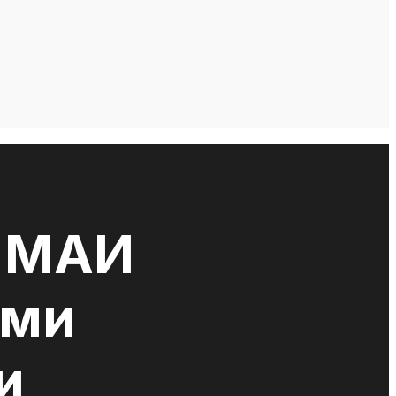
в МАИ
ями
и