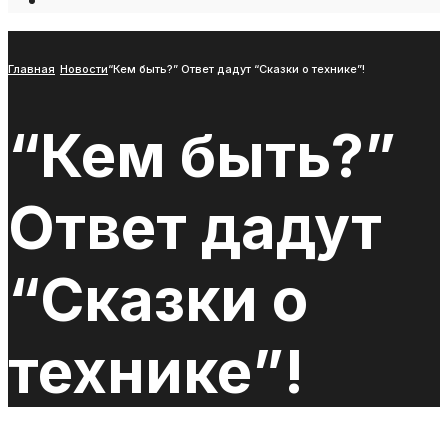
Open
Search
Window
Главная
Новости
“Кем быть?” Ответ дадут “Сказки о технике”!
“Кем быть?”
Ответ дадут
“Сказки о
технике”!