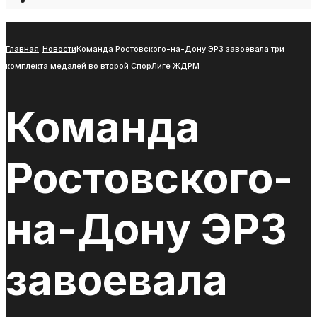
Open
Search
Window
Главная
Новости
Команда Ростовского-на-Дону ЭРЗ завоевала три
комплекта медалей во второй СпорЛиге ЖДРМ
Команда
Ростовского-
на-Дону ЭРЗ
завоевала