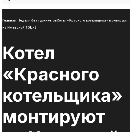
Open
Search
Window
Главная
Неделя без турникетов
Котел «Красного котельщика» монтируют
на Ижевской ТЭЦ-2
Котел
«Красного
котельщика»
монтируют