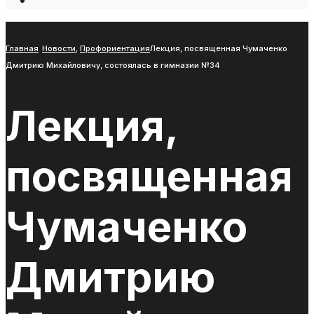
Open
Search
Window
Главная
Новости
,
Профориентация
Лекция, посвященная Чумаченко
Дмитрию Михайловичу, состоялась в гимназии №34
Лекция,
посвященная
Чумаченко
Дмитрию