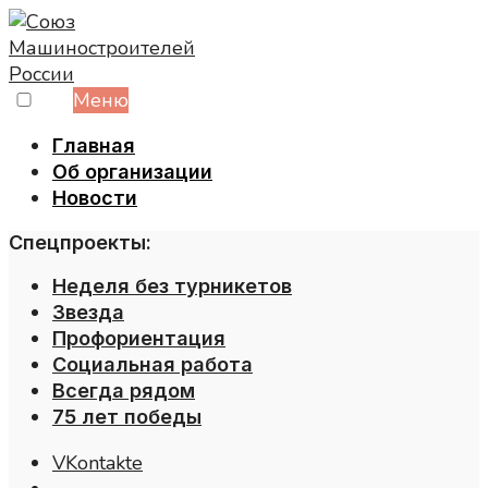
Skip
to
content
Меню
Главная
Об организации
Новости
Спецпроекты:
Неделя без турникетов
Звезда
Профориентация
Социальная работа
Всегда рядом
75 лет победы
VKontakte