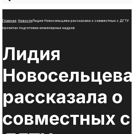
Open
Search
Window
Главная
Новости
Лидия Новосельцева рассказала о совместных с ДГТУ
проектах подготовки инженерных кадров
Лидия
Новосельцева
рассказала о
совместных с