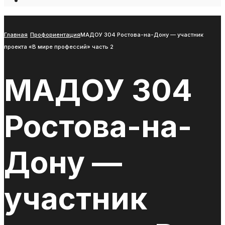
Open
Search
Window
Главная
Профориентация
МАДОУ 304 Ростова-на-Дону — участник
проекта «В мире профессий» часть 2
МАДОУ 304
Ростова-на-
Дону —
участник