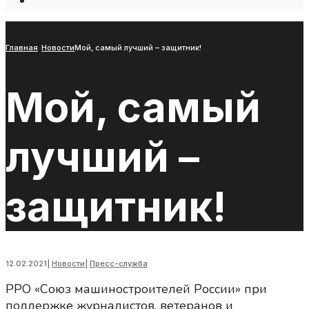
Open
Search
Window
Главная
Новости
Мой, самый лучший – защитник!
Мой, самый
лучший –
защитник!
12.02.2021
|
Новости
|
Пресс-служба
РРО «Союз машиностроителей России» при
поддержке журналистов, ветеранов и