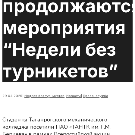
продолжаютс
мероприятия
“Недели без
турникетов”
29.04.2025
|
Неделя без турникетов
,
Новости
|
Пресс-служба
Студенты Таганрогского механического
колледжа посетили ПАО «ТАНТК им. Г.М.
Бериева» в рамках Всероссийской акции