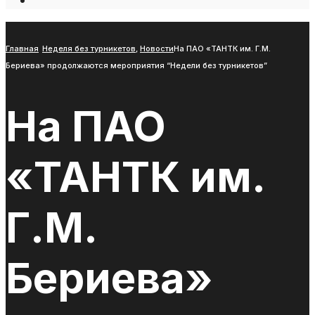
Open
Search
Window
Главная
Неделя без турникетов
,
Новости
На ПАО «ТАНТК им. Г.М.
Бериева» продолжаются мероприятия “Недели без турникетов”
На ПАО
«ТАНТК им.
Г.М.
Бериева»