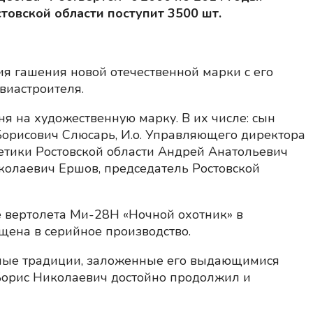
товской области поступит 3500 шт.
я гашения новой отечественной марки с его
виастроителя.
я на художественную марку. В их числе: сын
орисович Слюсарь, И.о. Управляющего директора
етики Ростовской области Андрей Анатольевич
олаевич Ершов, председатель Ростовской
е вертолета Ми-28Н «Ночной охотник» в
щена в серийное производство.
вные традиции, заложенные его выдающимися
орис Николаевич достойно продолжил и