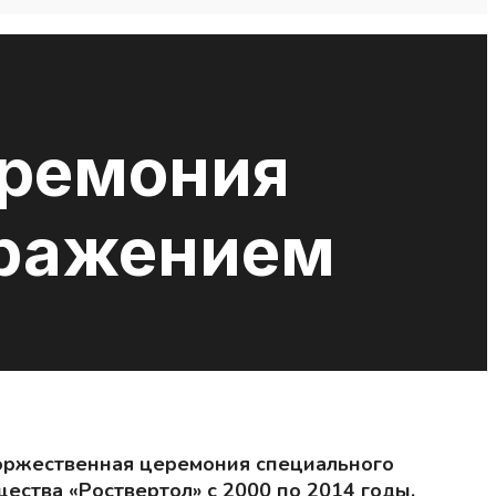
еремония
бражением
торжественная церемония специального
ества «Роствертол» с 2000 по 2014 годы.