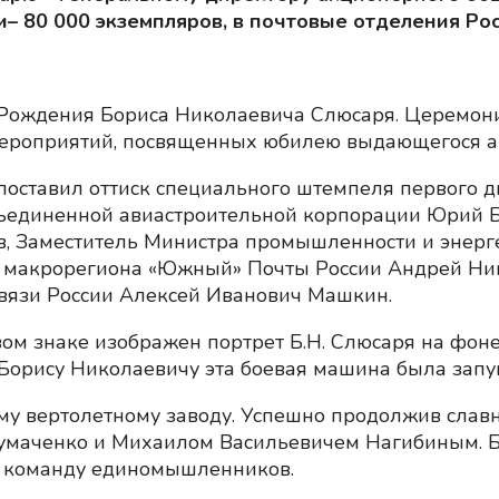
 80 000 экземпляров, в почтовые отделения Рос
я Рождения Бориса Николаевича Слюсаря. Церемони
ероприятий, посвященных юбилею выдающегося а
поставил оттиск специального штемпеля первого дн
ъединенной авиастроительной корпорации Юрий Б
, Заместитель Министра промышленности и энерг
и макрорегиона «Южный» Почты России Андрей Ник
вязи России Алексей Иванович Машкин.
вом знаке изображен портрет Б.Н. Слюсаря на фон
Борису Николаевичу эта боевая машина была запу
ому вертолетному заводу. Успешно продолжив сла
маченко и Михаилом Васильевичем Нагибиным. Б
в команду единомышленников.