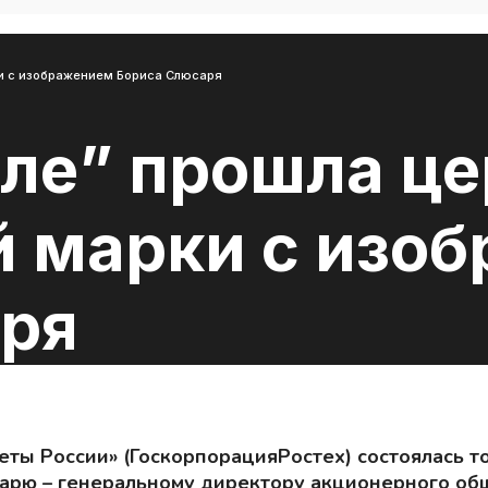
ки с изображением Бориса Слюсаря
оле” прошла ц
й марки с изо
ря
еты России» (ГоскорпорацияРостех) состоялась 
арю – генеральному директору акционерного общ