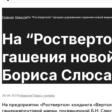
Open
Search
Window
Главная
Новости
На “Роствертоле” прошла церемония гашения новой мар
На “Ростверт
гашения ново
Бориса Слюса
26.06.2021
|
Новости
|
Пресс-служба
На предприятии «Роствертол» холдинга «Вертол
гашенияпочтовой марки, посвященной Б.Н. Слюс