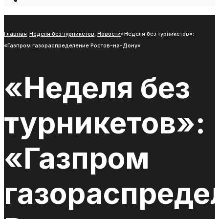
Open
Search
Window
Главная
Неделя без турникетов
,
Новости
«Неделя без турникетов»:
«Газпром газораспределение Ростов-на-Дону»
«Неделя без
турникетов»:
«Газпром
газораспреде