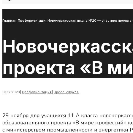
Open
Search
Window
Главная
Профориентация
Новочеркасская школа №20 — участник проекта 
Новочеркасск
проекта «В м
01.12.2023
|
Профориентация
|
Пресс-служба
29 ноября для учащихся 11 А класса новочерка
образовательного проекта «В мире профессий», 
с министерством промышленности и энергетики Р