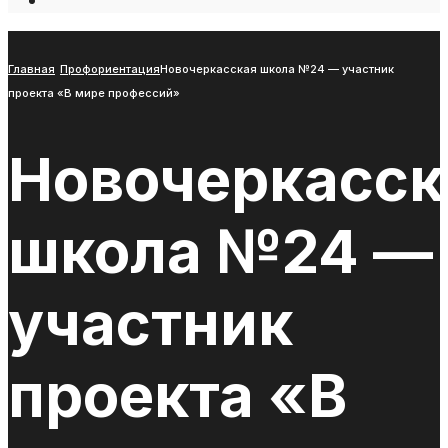
Open
Search
Window
Главная
Профориентация
Новочеркасская школа №24 — участник
проекта «В мире профессий»
Новочеркасск
школа №24 —
участник
проекта «В