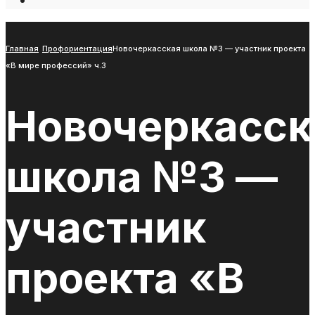
Open
Search
Window
Главная
Профориентация
Новочеркасская школа №3 — участник проекта
«В мире профессий» ч.3
Новочеркасск
школа №3 —
участник
проекта «В