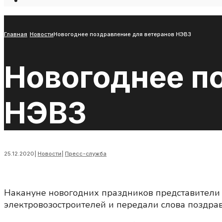
Open
Search
Window
Главная
Новости
Новогоднее поздравление для ветеранов НЭВЗ
Новогоднее п
НЭВЗ
25.12.2020
|
Новости
|
Пресс-служба
Накануне новогодних праздников представители 
электровозостроителей и передали слова поздра