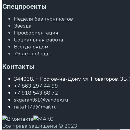
Спецпроекты
Неделя без турникетов
Звезда
Профориентация
Социальная работа
Всегда рядом
75 лет победы
Контакты
344038, г. Ростов-на-Дону, ул. Новаторов, 3Б,
+7 863 297 44 99
+7 918 543 88 72
skgarant61@yandex.ru
nata.fil79@mail.ru
Все права защищены © 2023