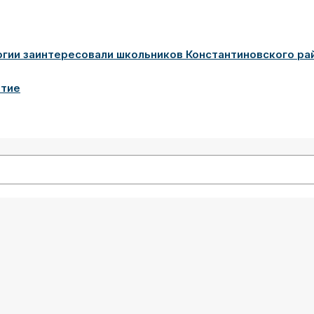
гии заинтересовали школьников Константиновского ра
ятие