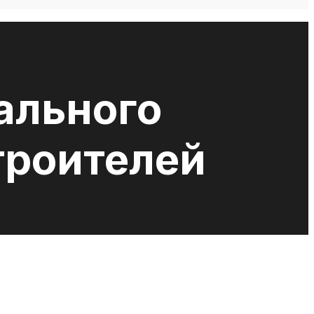
ального
троителей