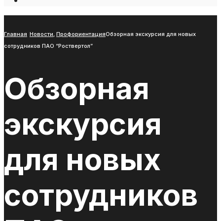
Open
Search
Window
Главная
Новости
,
Профориентация
Обзорная экскурсия для новых
сотрудников ПАО “Роствертол”
Обзорная
экскурсия
для новых
сотрудников