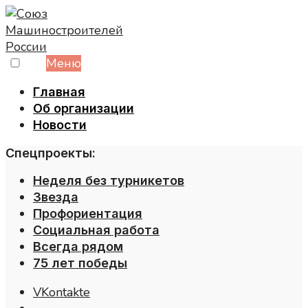
Skip
to
content
Меню
Главная
Об организации
Новости
Спецпроекты:
Неделя без турникетов
Звезда
Профориентация
Социальная работа
Всегда рядом
75 лет победы
VKontakte