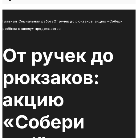
Open
Search
Window
Главная
Социальная работа
От ручек до рюкзаков: акцию «Собери
ребёнка в школу» продолжается
От ручек до
рюкзаков:
акцию
«Собери