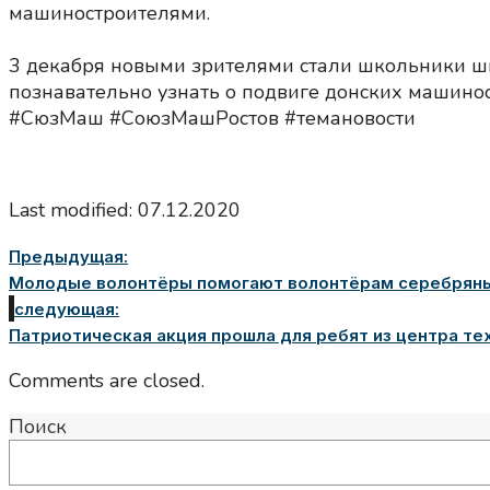
машиностроителями.
3 декабря новыми зрителями стали школьники шк
познавательно узнать о подвиге донских машино
#СюзМаш #СоюзМашРостов #темановости
Last modified: 07.12.2020
Предыдущая:
Молодые волонтёры помогают волонтёрам серебрян
следующая:
Патриотическая акция прошла для ребят из центра те
Comments are closed.
Поиск