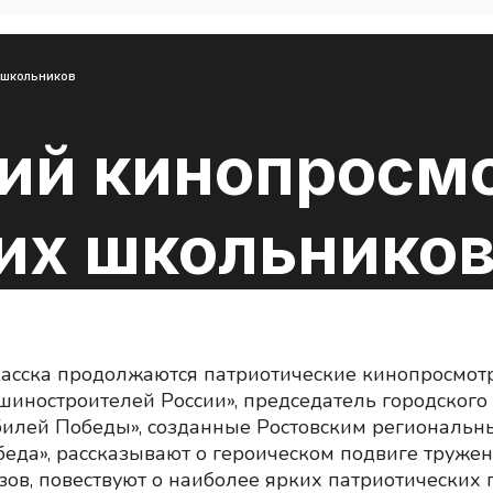
 школьников
ий кинопросмо
их школьнико
касска продолжаются патриотические кинопросмотр
иностроителей России», председатель городского 
илей Победы», созданные Ростовским региональн
обеда», рассказывают о героическом подвиге тру
зов, повествуют о наиболее ярких патриотических 