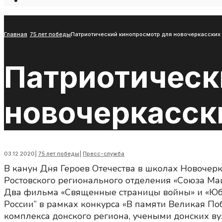
Open
Search
Window
Главная
75 лет победы
Патриотический кинопросмотр для новочеркасских
Патриотическ
новочеркасск
03.12.2020
|
75 лет победы
|
Пресс-служба
В канун Дня Героев Отечества в школах Новочер
Ростовского регионального отделения «Союза Маш
Два фильма «Священные страницы войны» и «Юб
России” в рамках конкурса «В памяти Великая П
комплекса донского региона, учеными донских ву