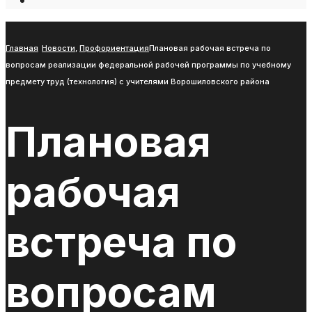
Open
Search
Window
Главная
Новости
,
Профориентация
Плановая рабочая встреча по
вопросам реализации федеральной рабочей программы по учебному
предмету труд (технология) с учителями Ворошиловского района
Плановая
рабочая
встреча по
вопросам