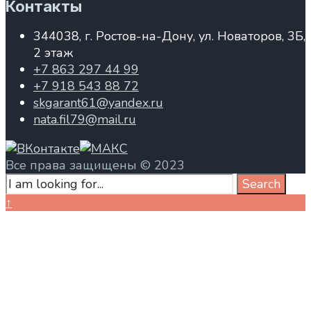
Контакты
344038, г. Ростов-на-Дону, ул. Новаторов, 3Б,
2 этаж
+7 863 297 44 99
+7 918 543 88 72
skgarant61@yandex.ru
nata.fil79@mail.ru
Все права защищены © 2023
Search
Search
for:
Close
↑
Search
Window