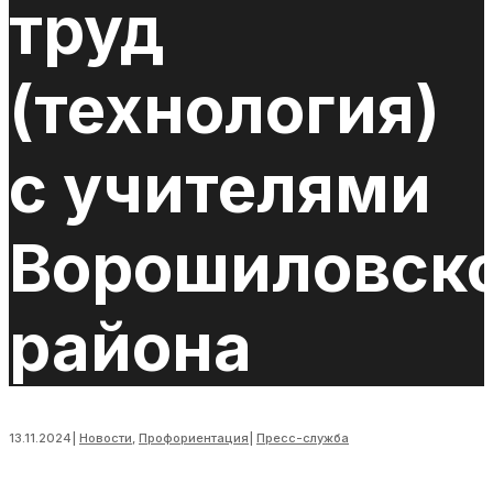
труд
(технология)
с учителями
Ворошиловск
района
13.11.2024
|
Новости
,
Профориентация
|
Пресс-служба